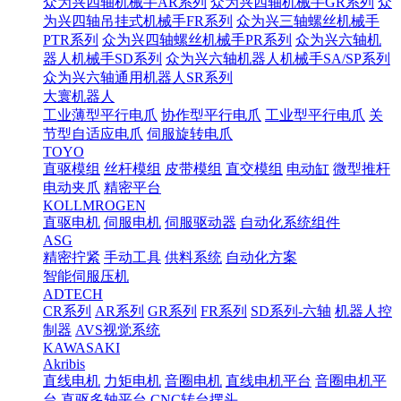
众为兴四轴机械手AR系列
众为兴四轴机械手GR系列
众
为兴四轴吊挂式机械手FR系列
众为兴三轴螺丝机械手
PTR系列
众为兴四轴螺丝机械手PR系列
众为兴六轴机
器人机械手SD系列
众为兴六轴机器人机械手SA/SP系列
众为兴六轴通用机器人SR系列
大寰机器人
工业薄型平行电爪
协作型平行电爪
工业型平行电爪
关
节型自适应电爪
伺服旋转电爪
TOYO
直驱模组
丝杆模组
皮带模组
直交模组
电动缸
微型推杆
电动夹爪
精密平台
KOLLMROGEN
直驱电机
伺服电机
伺服驱动器
自动化系统组件
ASG
精密拧紧
手动工具
供料系统
自动化方案
智能伺服压机
ADTECH
CR系列
AR系列
GR系列
FR系列
SD系列-六轴
机器人控
制器
AVS视觉系统
KAWASAKI
Akribis
直线电机
力矩电机
音圈电机
直线电机平台
音圈电机平
台
直驱多轴平台
CNC转台摆头