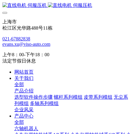
上海市
松江区光华路488号11栋
021-67882838
evans.xu@viso-auto.com
上午8：00-下午18：00
法定节假日休息
网站首页
关于我们
全部
产品介绍
选型软件操作步骤
螺杆系列模组
皮带系列模组
无尘系
列模组
多轴系列模组
企业风采
产品中心
全部
六轴机器人