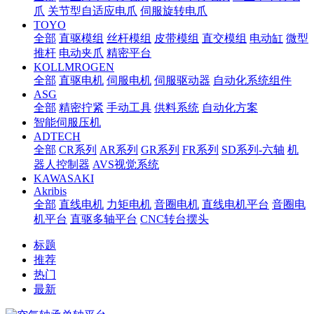
爪
关节型自适应电爪
伺服旋转电爪
TOYO
全部
直驱模组
丝杆模组
皮带模组
直交模组
电动缸
微型
推杆
电动夹爪
精密平台
KOLLMROGEN
全部
直驱电机
伺服电机
伺服驱动器
自动化系统组件
ASG
全部
精密拧紧
手动工具
供料系统
自动化方案
智能伺服压机
ADTECH
全部
CR系列
AR系列
GR系列
FR系列
SD系列-六轴
机
器人控制器
AVS视觉系统
KAWASAKI
Akribis
全部
直线电机
力矩电机
音圈电机
直线电机平台
音圈电
机平台
直驱多轴平台
CNC转台摆头
标题
推荐
热门
最新