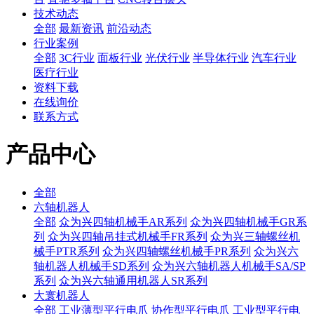
技术动态
全部
最新资讯
前沿动态
行业案例
全部
3C行业
面板行业
光伏行业
半导体行业
汽车行业
医疗行业
资料下载
在线询价
联系方式
产品中心
全部
六轴机器人
全部
众为兴四轴机械手AR系列
众为兴四轴机械手GR系
列
众为兴四轴吊挂式机械手FR系列
众为兴三轴螺丝机
械手PTR系列
众为兴四轴螺丝机械手PR系列
众为兴六
轴机器人机械手SD系列
众为兴六轴机器人机械手SA/SP
系列
众为兴六轴通用机器人SR系列
大寰机器人
全部
工业薄型平行电爪
协作型平行电爪
工业型平行电