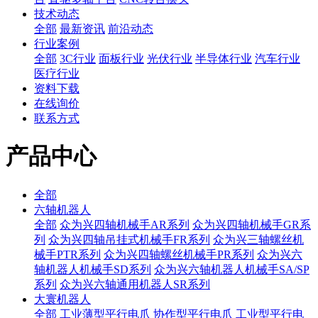
技术动态
全部
最新资讯
前沿动态
行业案例
全部
3C行业
面板行业
光伏行业
半导体行业
汽车行业
医疗行业
资料下载
在线询价
联系方式
产品中心
全部
六轴机器人
全部
众为兴四轴机械手AR系列
众为兴四轴机械手GR系
列
众为兴四轴吊挂式机械手FR系列
众为兴三轴螺丝机
械手PTR系列
众为兴四轴螺丝机械手PR系列
众为兴六
轴机器人机械手SD系列
众为兴六轴机器人机械手SA/SP
系列
众为兴六轴通用机器人SR系列
大寰机器人
全部
工业薄型平行电爪
协作型平行电爪
工业型平行电