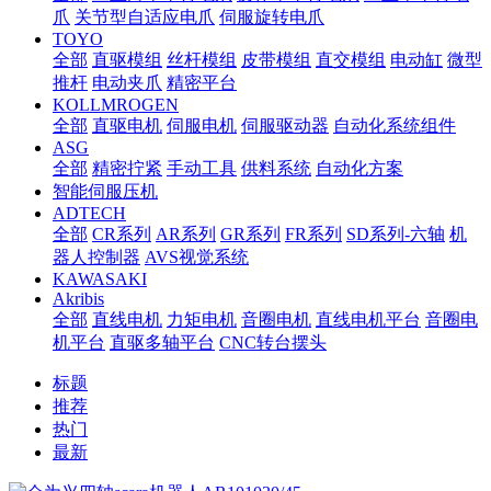
爪
关节型自适应电爪
伺服旋转电爪
TOYO
全部
直驱模组
丝杆模组
皮带模组
直交模组
电动缸
微型
推杆
电动夹爪
精密平台
KOLLMROGEN
全部
直驱电机
伺服电机
伺服驱动器
自动化系统组件
ASG
全部
精密拧紧
手动工具
供料系统
自动化方案
智能伺服压机
ADTECH
全部
CR系列
AR系列
GR系列
FR系列
SD系列-六轴
机
器人控制器
AVS视觉系统
KAWASAKI
Akribis
全部
直线电机
力矩电机
音圈电机
直线电机平台
音圈电
机平台
直驱多轴平台
CNC转台摆头
标题
推荐
热门
最新