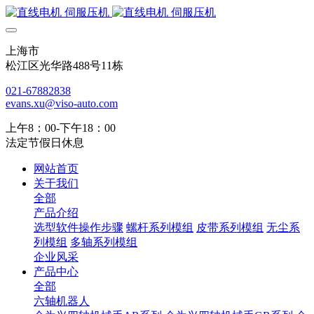
上海市
松江区光华路488号11栋
021-67882838
evans.xu@viso-auto.com
上午8：00-下午18：00
法定节假日休息
网站首页
关于我们
全部
产品介绍
选型软件操作步骤
螺杆系列模组
皮带系列模组
无尘系
列模组
多轴系列模组
企业风采
产品中心
全部
六轴机器人