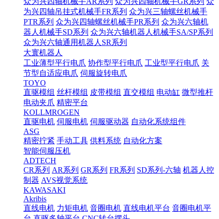
众为兴四轴机械手AR系列
众为兴四轴机械手GR系列
众
为兴四轴吊挂式机械手FR系列
众为兴三轴螺丝机械手
PTR系列
众为兴四轴螺丝机械手PR系列
众为兴六轴机
器人机械手SD系列
众为兴六轴机器人机械手SA/SP系列
众为兴六轴通用机器人SR系列
大寰机器人
工业薄型平行电爪
协作型平行电爪
工业型平行电爪
关
节型自适应电爪
伺服旋转电爪
TOYO
直驱模组
丝杆模组
皮带模组
直交模组
电动缸
微型推杆
电动夹爪
精密平台
KOLLMROGEN
直驱电机
伺服电机
伺服驱动器
自动化系统组件
ASG
精密拧紧
手动工具
供料系统
自动化方案
智能伺服压机
ADTECH
CR系列
AR系列
GR系列
FR系列
SD系列-六轴
机器人控
制器
AVS视觉系统
KAWASAKI
Akribis
直线电机
力矩电机
音圈电机
直线电机平台
音圈电机平
台
直驱多轴平台
CNC转台摆头