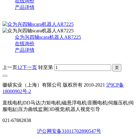
在线询价
产品详情
众为兴四轴scara机器人AR7225
在线询价
产品详情
上一页
1
2
下一页
转至第
徽硕实业（上海）有限公司 版权所有 2010-2021
沪ICP备
18000902号-2
直线电机|DD马达|力矩电机|磁悬浮电机|音圈电机|伺服压机|伺
服电缸|压力曲线监测|3D视觉|机器人视觉引导
021-67882838
沪公网安备31011702890547号