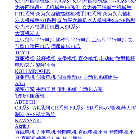
众为兴四轴机械手AR系列
众为兴四轴机械手GR系列
众
为兴四轴吊挂式机械手FR系列
众为兴三轴螺丝机械手
PTR系列
众为兴四轴螺丝机械手PR系列
众为兴六轴机
器人机械手SD系列
众为兴六轴机器人机械手SA/SP系列
众为兴六轴通用机器人SR系列
大寰机器人
工业薄型平行电爪
协作型平行电爪
工业型平行电爪
关
节型自适应电爪
伺服旋转电爪
TOYO
直驱模组
丝杆模组
皮带模组
直交模组
电动缸
微型推杆
电动夹爪
精密平台
KOLLMROGEN
直驱电机
伺服电机
伺服驱动器
自动化系统组件
ASG
精密拧紧
手动工具
供料系统
自动化方案
智能伺服压机
ADTECH
CR系列
AR系列
GR系列
FR系列
SD系列-六轴
机器人控
制器
AVS视觉系统
KAWASAKI
Akribis
直线电机
力矩电机
音圈电机
直线电机平台
音圈电机平
台
直驱多轴平台
CNC转台摆头