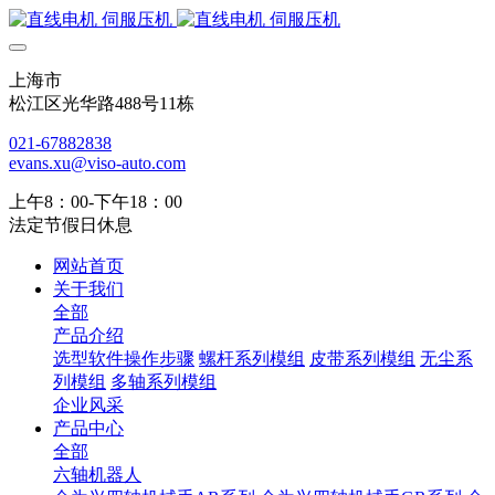
上海市
松江区光华路488号11栋
021-67882838
evans.xu@viso-auto.com
上午8：00-下午18：00
法定节假日休息
网站首页
关于我们
全部
产品介绍
选型软件操作步骤
螺杆系列模组
皮带系列模组
无尘系
列模组
多轴系列模组
企业风采
产品中心
全部
六轴机器人