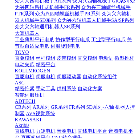
众为兴四轴机械手AR系列
众为兴四轴机械手GR系列
众
为兴四轴吊挂式机械手FR系列
众为兴三轴螺丝机械手
PTR系列
众为兴四轴螺丝机械手PR系列
众为兴六轴机
器人机械手SD系列
众为兴六轴机器人机械手SA/SP系列
众为兴六轴通用机器人SR系列
大寰机器人
工业薄型平行电爪
协作型平行电爪
工业型平行电爪
关
节型自适应电爪
伺服旋转电爪
TOYO
直驱模组
丝杆模组
皮带模组
直交模组
电动缸
微型推杆
电动夹爪
精密平台
KOLLMROGEN
直驱电机
伺服电机
伺服驱动器
自动化系统组件
ASG
精密拧紧
手动工具
供料系统
自动化方案
智能伺服压机
ADTECH
CR系列
AR系列
GR系列
FR系列
SD系列-六轴
机器人控
制器
AVS视觉系统
KAWASAKI
Akribis
直线电机
力矩电机
音圈电机
直线电机平台
音圈电机平
台
直驱多轴平台
CNC转台摆头