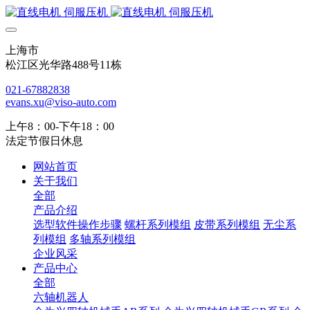
上海市
松江区光华路488号11栋
021-67882838
evans.xu@viso-auto.com
上午8：00-下午18：00
法定节假日休息
网站首页
关于我们
全部
产品介绍
选型软件操作步骤
螺杆系列模组
皮带系列模组
无尘系
列模组
多轴系列模组
企业风采
产品中心
全部
六轴机器人