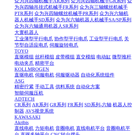
众为兴四轴机械手AR系列
众为兴四轴机械手GR系列
众
为兴四轴吊挂式机械手FR系列
众为兴三轴螺丝机械手
PTR系列
众为兴四轴螺丝机械手PR系列
众为兴六轴机
器人机械手SD系列
众为兴六轴机器人机械手SA/SP系列
众为兴六轴通用机器人SR系列
大寰机器人
工业薄型平行电爪
协作型平行电爪
工业型平行电爪
关
节型自适应电爪
伺服旋转电爪
TOYO
直驱模组
丝杆模组
皮带模组
直交模组
电动缸
微型推杆
电动夹爪
精密平台
KOLLMROGEN
直驱电机
伺服电机
伺服驱动器
自动化系统组件
ASG
精密拧紧
手动工具
供料系统
自动化方案
智能伺服压机
ADTECH
CR系列
AR系列
GR系列
FR系列
SD系列-六轴
机器人控
制器
AVS视觉系统
KAWASAKI
Akribis
直线电机
力矩电机
音圈电机
直线电机平台
音圈电机平
台
直驱多轴平台
CNC转台摆头