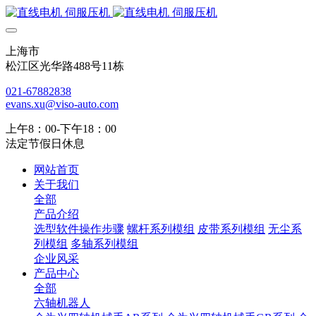
上海市
松江区光华路488号11栋
021-67882838
evans.xu@viso-auto.com
上午8：00-下午18：00
法定节假日休息
网站首页
关于我们
全部
产品介绍
选型软件操作步骤
螺杆系列模组
皮带系列模组
无尘系
列模组
多轴系列模组
企业风采
产品中心
全部
六轴机器人