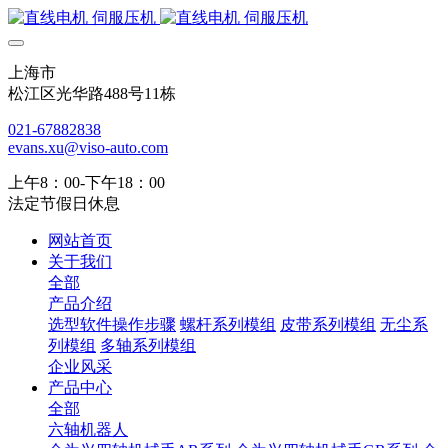
上海市
松江区光华路488号11栋
021-67882838
evans.xu@viso-auto.com
上午8：00-下午18：00
法定节假日休息
网站首页
关于我们
全部
产品介绍
选型软件操作步骤
螺杆系列模组
皮带系列模组
无尘系
列模组
多轴系列模组
企业风采
产品中心
全部
六轴机器人