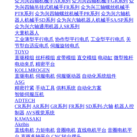
众为兴四轴机械手AR系列
众为兴四轴机械手GR系列
众
为兴四轴吊挂式机械手FR系列
众为兴三轴螺丝机械手
PTR系列
众为兴四轴螺丝机械手PR系列
众为兴六轴机
器人机械手SD系列
众为兴六轴机器人机械手SA/SP系列
众为兴六轴通用机器人SR系列
大寰机器人
工业薄型平行电爪
协作型平行电爪
工业型平行电爪
关
节型自适应电爪
伺服旋转电爪
TOYO
直驱模组
丝杆模组
皮带模组
直交模组
电动缸
微型推杆
电动夹爪
精密平台
KOLLMROGEN
直驱电机
伺服电机
伺服驱动器
自动化系统组件
ASG
精密拧紧
手动工具
供料系统
自动化方案
智能伺服压机
ADTECH
CR系列
AR系列
GR系列
FR系列
SD系列-六轴
机器人控
制器
AVS视觉系统
KAWASAKI
Akribis
直线电机
力矩电机
音圈电机
直线电机平台
音圈电机平
台
直驱多轴平台
CNC转台摆头